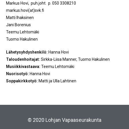
Markus Hovi, puh.joht. p. 050 3308210
markus.hovi(at)svk.fi
Matti Ihaksinen
Jani Borenius
Teemu Lehtomäki
Tuomo Hakulinen
Lähetysyhdyshenkilö:
Hanna Hovi
Taloudenhoitajat:
Sirkka-Liisa Manner, Tuomo Hakulinen
Musiikkivastaava:
Teemu Lehtomäki
Nuorisotyö:
Hanna Hovi
Soppakirkkotyö:
Matti ja Ulla Lahtinen
© 2020 Lohjan Vapaaseurakunta