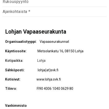
Rukouspyyntö
Ajankohtaista *
Lohjan Vapaaseurakunta
Organisaatiotyyppi:
Vapaaseurakunnat
Käyntiosoite:
Metsolankatu 16,
08150 Lohja
Kotipaikka:
Lohja
Sähköposti:
lohja(at)svk.fi
Kotisivut:
www.lohja.svk.fi
Tilinro:
FI90 4006 1040 0629 80
Vanhimmisto