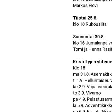
Markus Hovi
Tiistai 25.8.
klo 18 Rukousilta
Sunnuntai 30.8.
klo 16 Jumalanpalv
Tomi ja Henna Räs
Kristittyjen yhtein
Klo 18
ma 31.8. Asemakir
ti 1.9. Helluntaiseu
ke 2.9. Vapaaseura
to 3.9. Vivamo
pe 4.9. Pelastusarm
la 5.9. Adventtikirkk
su 6.9. Ev. lut. Pikku