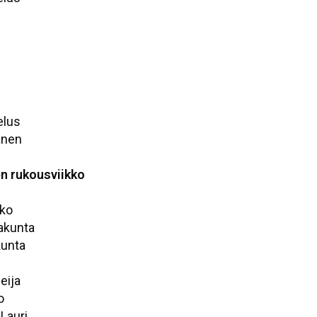
elus
änen
en rukousviikko
kko
rakunta
kunta
eija
o
 Lauri